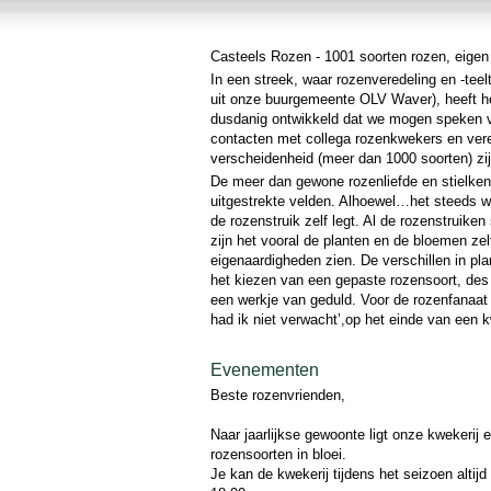
Casteels Rozen - 1001 soorten rozen, eigen 
In een streek, waar rozenveredeling en -teel
uit onze buurgemeente OLV Waver), heeft he
dusdanig ontwikkeld dat we mogen speken v
contacten met collega rozenkwekers en vere
verscheidenheid (meer dan 1000 soorten) zijn
De meer dan gewone rozenliefde en stielke
uitgestrekte velden. Alhoewel…het steeds we
de rozenstruik zelf legt. Al de rozenstruiken
zijn het vooral de planten en de bloemen zelf
eigenaardigheden zien. De verschillen in p
het kiezen van een gepaste rozensoort, des t
een werkje van geduld. Voor de rozenfanaat
had ik niet verwacht’,op het einde van een 
Evenementen
Beste rozenvrienden,
Naar jaarlijkse gewoonte ligt onze kwekerij e
rozensoorten in bloei.
Je kan de kwekerij tijdens het seizoen altij