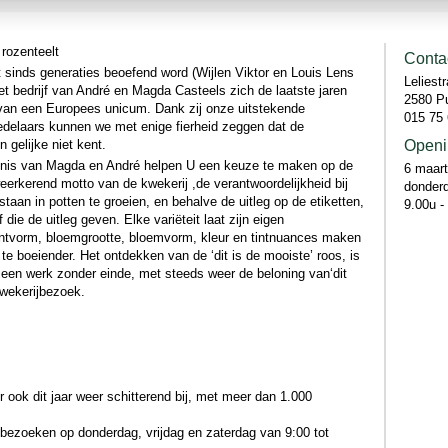
rozenteelt
Conta
t sinds generaties beoefend word (Wijlen Viktor en Louis Lens
Leliestr
t bedrijf van André en Magda Casteels zich de laatste jaren
2580 P
an een Europees unicum. Dank zij onze uitstekende
015 75 
delaars kunnen we met enige fierheid zeggen dat de
 gelijke niet kent.
Openi
nnis van Magda en André helpen U een keuze te maken op de
6 maart
erkerend motto van de kwekerij ,de verantwoordelijkheid bij
donderd
 staan in potten te groeien, en behalve de uitleg op de etiketten,
9.00u -
 die de uitleg geven. Elke variëteit laat zijn eigen
lantvorm, bloemgrootte, bloemvorm, kleur en tintnuances maken
e boeiender. Het ontdekken van de ‘dit is de mooiste’ roos, is
 een werk zonder einde, met steeds weer de beloning van‘dit
kwekerijbezoek.
r ook dit jaar weer schitterend bij, met meer dan 1.000
d bezoeken op donderdag, vrijdag en zaterdag van 9:00 tot