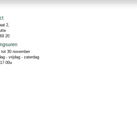
ct
aat 2,
utte
69 20
ngsuren
 tot 30 november
ag - vrijdag - zaterdag
 17.00u