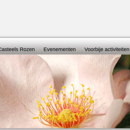
Casteels Rozen
Evenementen
Voorbije activiteiten